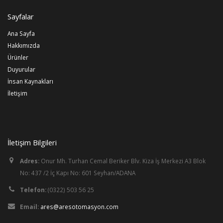
Bu
alan
Sayfalar
boş
bırakılmalıdır
Ana Sayfa
Hakkımızda
Ürünler
Duyurular
İnsan Kaynakları
İletişim
İletişim Bilgileri
Adres:
Onur Mh. Turhan Cemal Beriker Blv. Kiza İş Merkezi A3 Blok
No: 437 /2 İç Kapı No: 601 Seyhan/ADANA
Telefon:
(0322) 503 56 25
Email:
ares@aresotomasyon.com