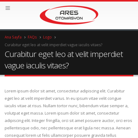
Ana Sayfa
FAQs
Logo
Curabitur eget leo at velit imperdiet vague iaculis vitaes?
Curabitur eget leo at velit imperdiet
vague iaculis vitaes?
Lorem ipsum dolor sit amet, consectetur adipiscing elit. Curabitur
eget leo at velit imperdiet varius. In eu ipsum vitae velit congue
iaculis vitae at risus. Nullam tortor nunc, bibendum vitae semper a,
volutpat eget massa. Lorem ipsum dolor sit amet, consectetur
adipiscing elit. Integer fringilla, orci sit amet posuere auctor, orci eros
pellentesque odio, nec pellentesque erat ligula nec massa. Aenean
consequat lorem ut felis ullamcorper posuere gravida tellus