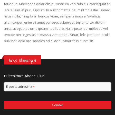
faucibus. Maecenas dolor elit, pulvinar eu vehicula eu, consequat et
lacus. Duis et purus ipsum. In auctor mattis ipsum id molestie. Donec
risus nulla, fringilla a rhoncus vitae, semper a massa. Vivamus
ullamcorper, enim sit amet consequat laoreet, tortor tortor dictum
urna, ut egestas urna ipsum nec libero. Nulla justo leo, molestie vel
tempor nec, egestas at massa. Aenean pulvinar, felis porttitor iaculis
pulvinar, odio orci sodales odio, ac pulvinar felis quam sit.
Ares Otomasyon
Bültenimize Abone Olun
E-posta adresiniz
*
Gönder