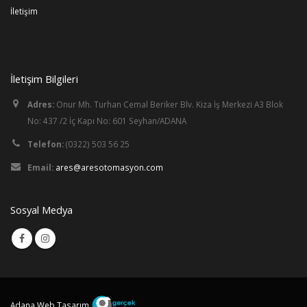
İletişim
İletişim Bilgileri
Adres:
Onur Mh. Turhan Cemal Beriker Blv. Kiza İş Merkezi A3 Blok
No: 437 /2 İç Kapı No: 601 Seyhan/ADANA
Telefon:
(0322) 503 56 25
Email:
ares@aresotomasyon.com
Sosyal Medya
Adana Web Tasarım