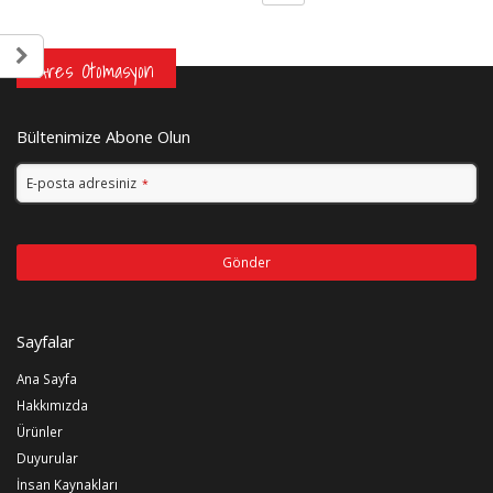
Ares Otomasyon
Bültenimize Abone Olun
E-posta adresiniz
*
Gönder
Bu
alan
Sayfalar
boş
bırakılmalıdır
Ana Sayfa
Hakkımızda
Ürünler
Duyurular
İnsan Kaynakları