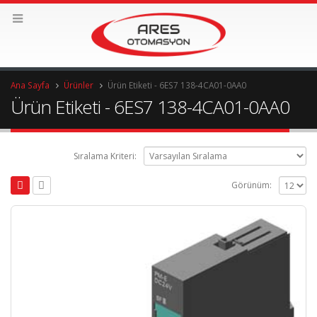
Ana Sayfa
Ürünler
Ürün Etiketi -
6ES7 138-4CA01-0AA0
Ürün Etiketi - 6ES7 138-4CA01-0AA0
Sıralama Kriteri:
Görünüm: