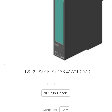
ET200S PM* 6ES7 138-4CA01-0AA0
0
out
Ürünü İncele
of
5
Görünüm: