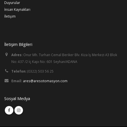
Duyurular
İnsan Kaynakları
İletişim
İletişim Bilgileri
Adres:
Onur Mh. Turhan Cemal Beriker Blv. Kiza İş Merkezi A3 Blok
No: 437 /2 İç Kapı No: 601 Seyhan/ADANA
Telefon:
(0322) 503 56 25
Email:
ares@aresotomasyon.com
Sosyal Medya