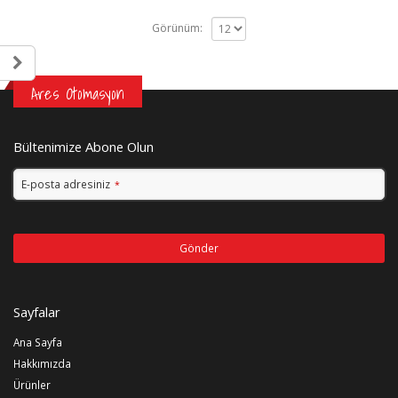
Görünüm:
Ares Otomasyon
Bültenimize Abone Olun
E-posta adresiniz
*
Gönder
Bu
alan
Sayfalar
boş
bırakılmalıdır
Ana Sayfa
Hakkımızda
Ürünler