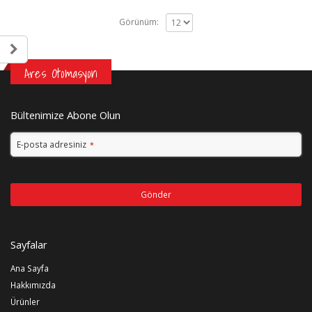
Görünüm:
Ares Otomasyon
Bültenimize Abone Olun
E-posta adresiniz
*
Gönder
Bu
alan
Sayfalar
boş
bırakılmalıdır
Ana Sayfa
Hakkımızda
Ürünler