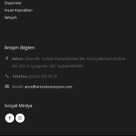
Duyurular
İnsan Kaynakları
İletişim
İletişim Bilgileri
Adres:
Onur Mh. Turhan Cemal Beriker Blv. Kiza İş Merkezi A3 Blok
No: 437 /2 İç Kapı No: 601 Seyhan/ADANA
Telefon:
(0322) 503 56 25
Email:
ares@aresotomasyon.com
Sosyal Medya