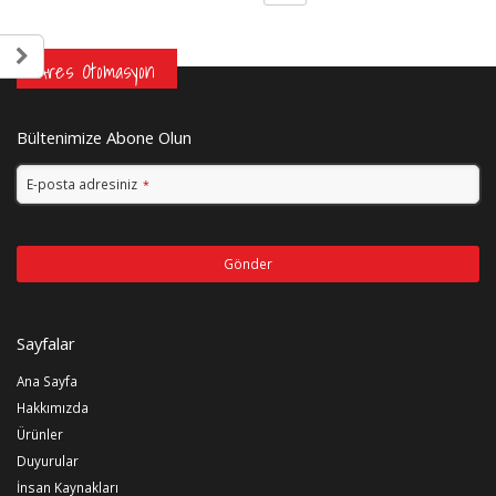
Ares Otomasyon
Bültenimize Abone Olun
E-posta adresiniz
*
Gönder
Bu
alan
Sayfalar
boş
bırakılmalıdır
Ana Sayfa
Hakkımızda
Ürünler
Duyurular
İnsan Kaynakları