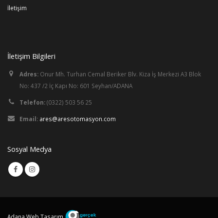
İletişim
İletişim Bilgileri
Adres:
Onur Mh. Turhan Cemal Beriker Blv. Kiza İş Merkezi A3 Blok
No: 437 /2 İç Kapı No: 601 Seyhan/ADANA
Telefon:
(0322) 503 56 25
Email:
ares@aresotomasyon.com
Sosyal Medya
Adana Web Tasarım