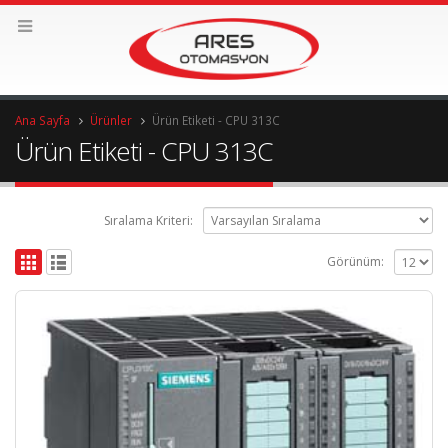
Ana Sayfa
Ürünler
Ürün Etiketi -
CPU 313C
Ürün Etiketi - CPU 313C
Sıralama Kriteri:
Görünüm: