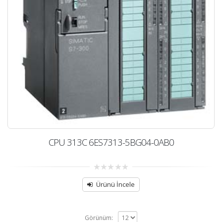
CPU 313C 6ES7313-5BG04-0AB0
0
out
Ürünü İncele
of
5
Görünüm: