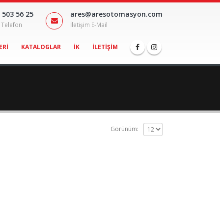
 503 56 25
ares@aresotomasyon.com
m Telefon
İletişim E-Mail
ERI
KATALOGLAR
İK
İLETIŞIM
Görünüm: