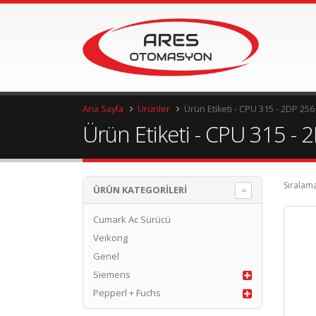
Ana Sayfa
Ürünler
Ürün Etiketi -
CPU 315 - 2DP 256
Ürün Etiketi - CPU 315 -
Sıralama
ÜRÜN KATEGORILERI
Cumark Ac Sürücü
Veikong
Genel
Siemens
Pepperl + Fuchs