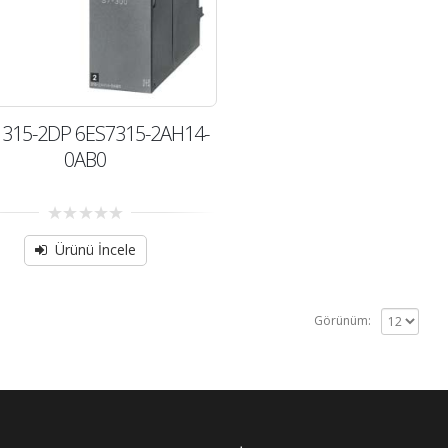
315-2DP 6ES7315-2AH14-
0AB0
0
out
Ürünü İncele
of
5
Görünüm: