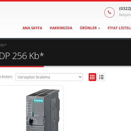
(0322)
İletişi
ANA SAYFA
HAKKIMIZDA
ÜRÜNLER
FIYAT LISTEL
 Kb*
 2DP 256 Kb*
 Kriteri: