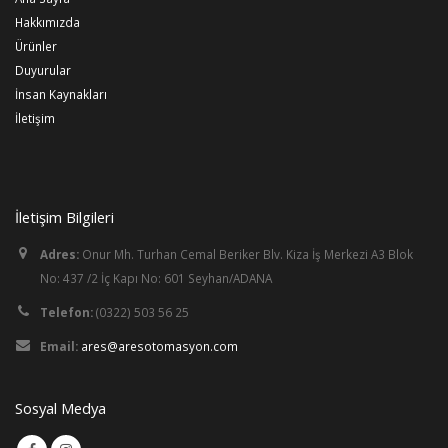
Hakkımızda
Ürünler
Duyurular
İnsan Kaynakları
İletişim
İletişim Bilgileri
Adres:
Onur Mh. Turhan Cemal Beriker Blv. Kiza İş Merkezi A3 Blok
No: 437 /2 İç Kapı No: 601 Seyhan/ADANA
Telefon:
(0322) 503 56 25
Email:
ares@aresotomasyon.com
Sosyal Medya