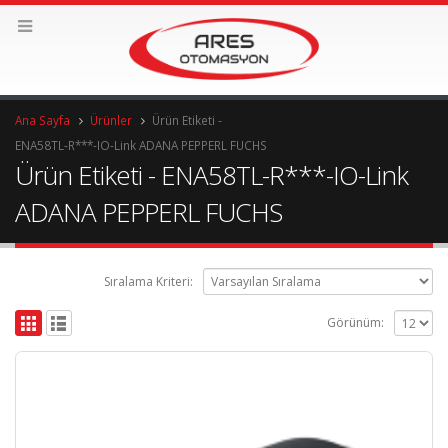
Ana Sayfa
Ürünler
Ürün Etiketi -
ENA58TL-R***-IO-Link ADANA PEPPERL FUCHS
Ürün Etiketi - ENA58TL-R***-IO-Link
ADANA PEPPERL FUCHS
Sıralama Kriteri:
Görünüm: