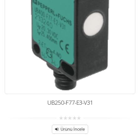
UB250-F77-E3-V31
0
out
Ürünü İncele
of
5