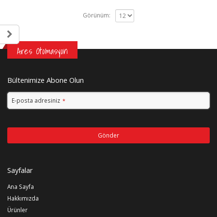
Görünüm:
Ares Otomasyon
Bültenimize Abone Olun
E-posta adresiniz
*
Gönder
Bu
alan
Sayfalar
boş
bırakılmalıdır
Ana Sayfa
Hakkımızda
Ürünler