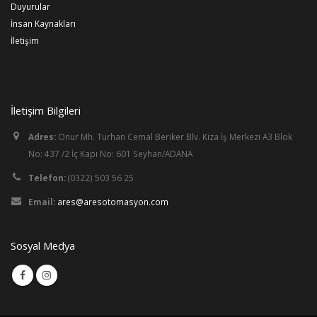
Duyurular
İnsan Kaynakları
İletişim
İletişim Bilgileri
Adres:
Onur Mh. Turhan Cemal Beriker Blv. Kiza İş Merkezi A3 Blok
No: 437 /2 İç Kapı No: 601 Seyhan/ADANA
Telefon:
(0322) 503 56 25
Email:
ares@aresotomasyon.com
Sosyal Medya