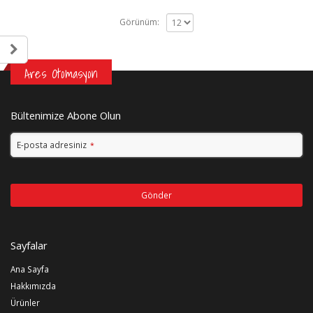
Görünüm:
Ares Otomasyon
Bültenimize Abone Olun
E-posta adresiniz
*
Gönder
Bu
alan
Sayfalar
boş
bırakılmalıdır
Ana Sayfa
Hakkımızda
Ürünler