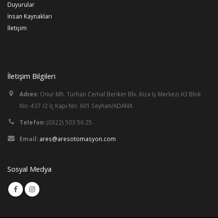
Duyurular
İnsan Kaynakları
İletişim
İletişim Bilgileri
Adres:
Onur Mh. Turhan Cemal Beriker Blv. Kiza İş Merkezi A3 Blok
No: 437 /2 İç Kapı No: 601 Seyhan/ADANA
Telefon:
(0322) 503 56 25
Email:
ares@aresotomasyon.com
Sosyal Medya