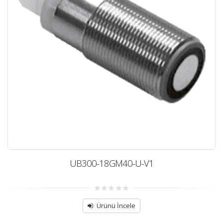
UB300-18GM40-U-V1
0
out
Ürünü İncele
of
5