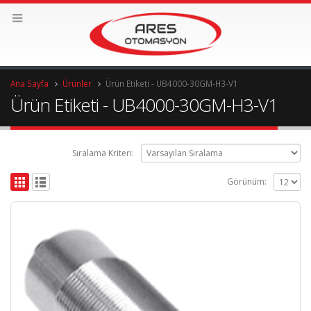
Ana Sayfa
Ürünler
Ürün Etiketi -
UB4000-30GM-H3-V1
Ürün Etiketi - UB4000-30GM-H3-V1
Sıralama Kriteri:
Görünüm: