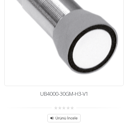
UB4000-30GM-H3-V1
0
out
Ürünü İncele
of
5