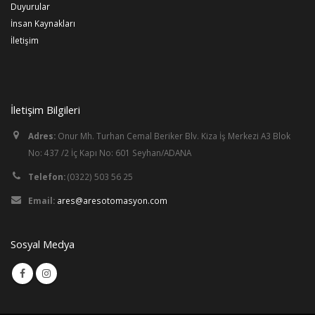
Duyurular
İnsan Kaynakları
İletişim
İletişim Bilgileri
Adres:
Onur Mh. Turhan Cemal Beriker Blv. Kiza İş Merkezi A3 Blok
No: 437 /2 İç Kapı No: 601 Seyhan/ADANA
Telefon:
(0322) 503 56 25
Email:
ares@aresotomasyon.com
Sosyal Medya