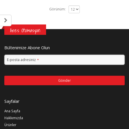
Görünüm:
Ares Otomasyon
Bültenimize Abone Olun
E-posta adresiniz
*
Gönder
Bu
alan
Sayfalar
boş
bırakılmalıdır
Ana Sayfa
Hakkımızda
Ürünler