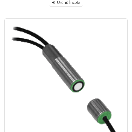
out
Ürünü İncele
of
5