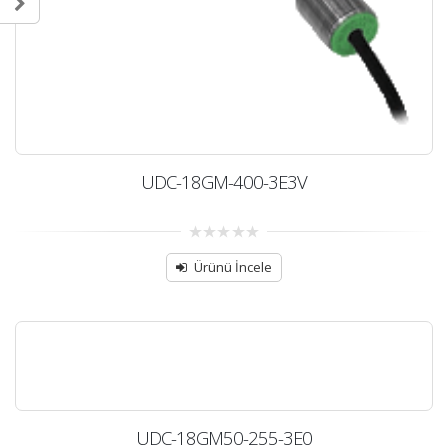
UDC-18GM-400-3E3V
0
out
Ürünü İncele
of
5
UDC-18GM50-255-3E0