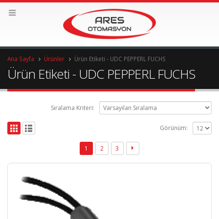
Ana Sayfa
Ürünler
Ürün Etiketi -
UDC PEPPERL FUCHS
Ürün Etiketi - UDC PEPPERL FUCHS
Sıralama Kriteri:
Görünüm:
1
2
3