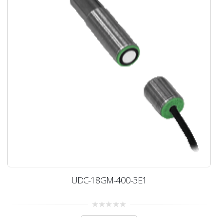
UDC-18GM-400-3E1
0