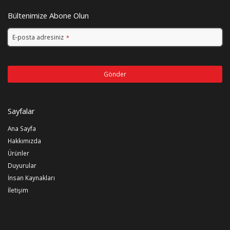
Bültenimize Abone Olun
E-posta adresiniz
*
Gönder
Bu
alan
Sayfalar
boş
bırakılmalıdır
Ana Sayfa
Hakkımızda
Ürünler
Duyurular
İnsan Kaynakları
İletişim