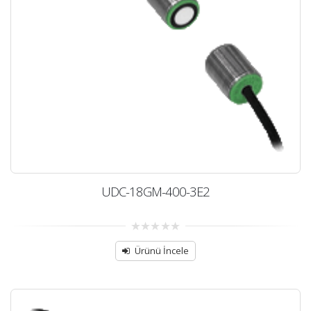
UDC-18GM-400-3E2
0
out
Ürünü İncele
of
5