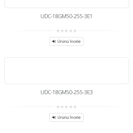
UDC-18GM50-255-3E1
0
out
Ürünü İncele
of
5
UDC-18GM50-255-3E3
0
out
Ürünü İncele
of
5