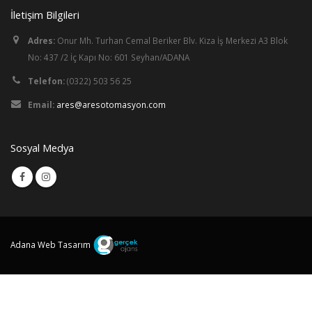
İletişim Bilgileri
Adres:
Onur Mh. Turhan Cemal Beriker Blv. Kiza İş Merkezi A3 Blok
No: 437 /2 İç Kapı No: 601 Seyhan/ADANA
Telefon:
(0322) 503 56 25
Email:
ares@aresotomasyon.com
Sosyal Medya
Adana Web Tasarım